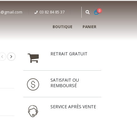
0
is@gmail.com
03 82 84 85 37‬
BOUTIQUE
PANIER
RETRAIT GRATUIT
SATISFAIT OU
REMBOURSÉ
SERVICE APRÈS VENTE