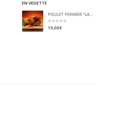
EN VEDETTE
POULET FERMIER "LABEL ROUGE"(UNIQUEMENT VENDREDI SOIR, SAMEDI SOIR ET DIMANCHE MIDI)
0
sur 5
19,00
€