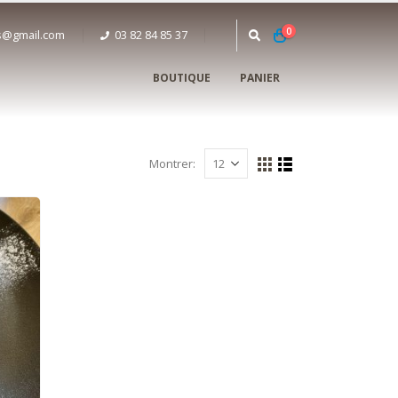
0
is@gmail.com
03 82 84 85 37‬
BOUTIQUE
PANIER
Montrer: