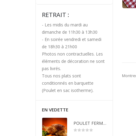
RETRAIT :
- Les midis du mardi au
dimanche de 11h30 à 13h30
- En soirée vendredi et samedi
de 18h30 à 21h00
Photos non contractuelles. Les
éléments de décoration ne sont
pas livrés.
Montrer
Tous nos plats sont
conditionnés en barquette
(Poulet en sac isotherme).
EN VEDETTE
POULET FERMIER "LABEL ROUGE"(UNIQUEMENT VENDREDI SOIR, SAMEDI SOIR ET DIMANCHE MIDI)
0
sur 5