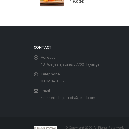
19,00
€
CONTACT
Adresse:
13 Rue Jean Jaures 57700 Hayange
Téléphone:
03 82 84 85 37‬
Email:
rotisserie.le.gaulois@gmail.com
© Copyright 2020. All Rights Reserved.