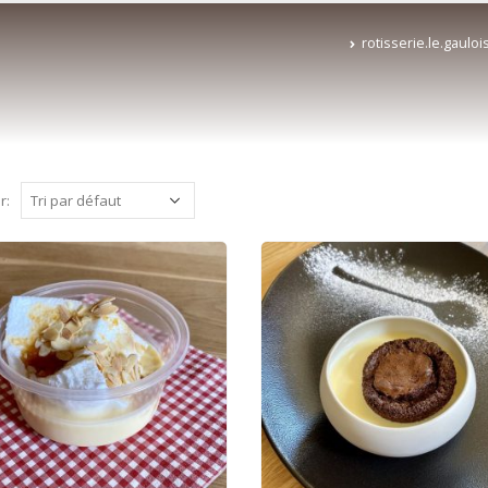
rotisserie.le.gaulo
r: